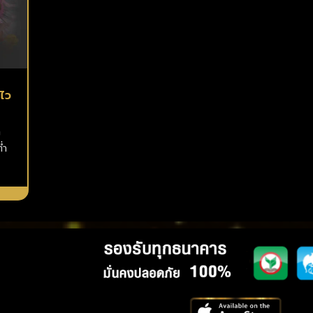
ไว
ม
่ำ